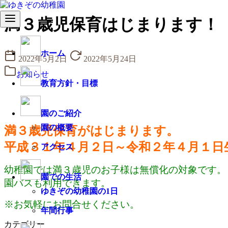
コ
満３歳児保育はじまります！
ン
テ
ン
ホーム
2022年5月2日
2022年5月24日
ツ
へ
お知らせ
移
教育方針・目標
動
園のご紹介
園の概要
満３歳児保育がはじまります。
平成３１年４月２日～令和２年４月１日
アクセス
幼稚園では満３歳児のお子様は無償化の対象です。
園での生活
園バスも利用できます。
ゆきぞの幼稚園の1日
※お気軽にお問合せください。
年間行事
カテゴリー