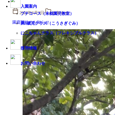
入園案内
2022年6月3日
お知らせ
プチコース（未就園児教室）
園庭開放のお知らせ
満3歳児クラス（こうさぎぐみ）
にこちゃんクラス（フレキシブルクラス）
採用情報
お問い合わせ