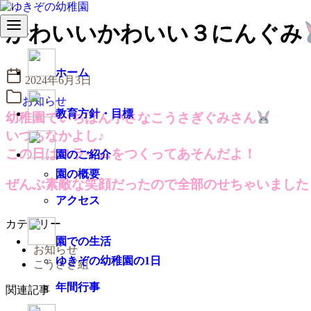
コ
かわいいかわいい３にんぐみ
ン
テ
ン
ホーム
2024年6月3日
ツ
へ
お知らせ
移
教育方針・目標
幼稚園でいちばん小さなこうさぎぐみさん
動
いつもなかよし♪
この日はスライムをつくってあそんだよ！
園のご紹介
園の概要
ぜんぶ素敵な笑顔だったので全部のせちゃいました
アクセス
カテゴリー
園での生活
お知らせ
ゆきぞの幼稚園の1日
こうさぎ組
年間行事
関連記事